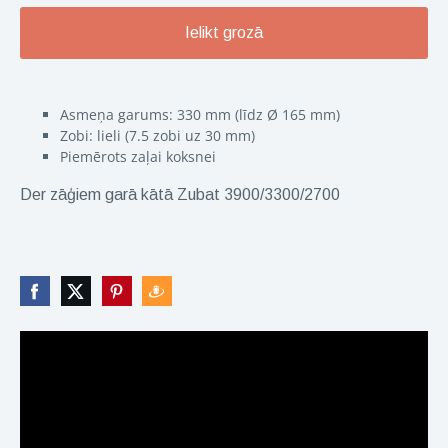
Ielikt grozā
Asmeņa garums: 330 mm (līdz Ø 165 mm)
Zobi: lieli (7.5 zobi uz 30 mm)
Piemērots zaļai koksnei
Der zāģiem garā kātā Zubat 3900/3300/2700