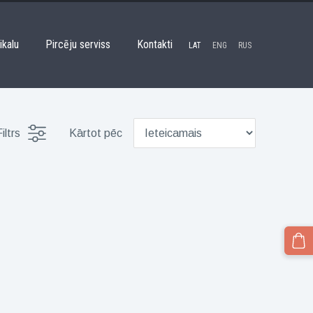
ikalu
Pircēju serviss
Kontakti
LAT
ENG
RUS
iltrs
Kārtot pēc