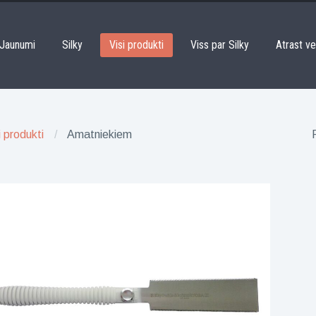
Jaunumi
Silky
Visi produkti
Viss par Silky
Atrast ve
i produkti
Amatniekiem
F