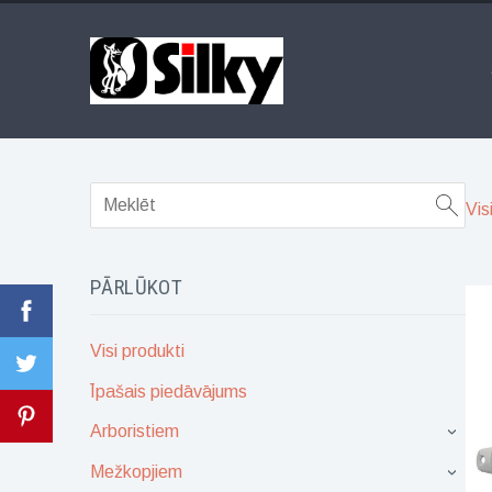
Vis
PĀRLŪKOT
Visi produkti
Īpašais piedāvājums
Arboristiem
›
Mežkopjiem
›