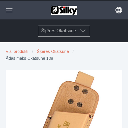
Šķēres Okatsune
Visi produkti
Šķēres Okatsune
Ādas maks Okatsune 108