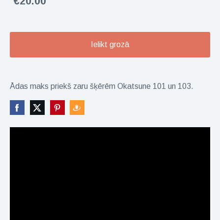
€20.00
Ielikt grozā
Ādas maks priekš zaru šķērēm Okatsune 101 un 103.